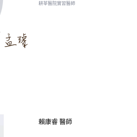
耕莘醫院實習醫師
賴康睿 醫師