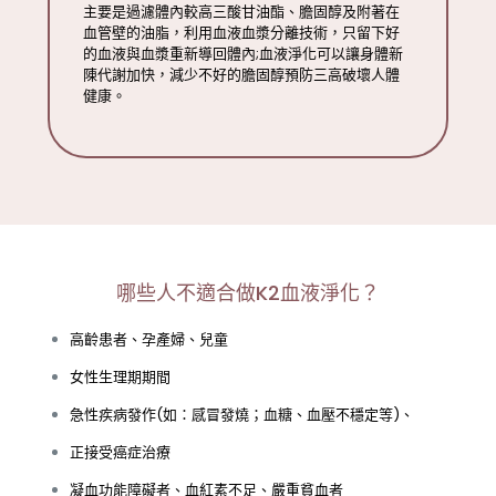
主要是過濾體內較高三酸甘油酯、膽固醇及附著在
血管壁的油脂，利用血液血漿分離技術，只留下好
的血液與血漿重新導回體內;血液淨化可以讓身體新
陳代謝加快，減少不好的膽固醇預防三高破壞人體
健康。
哪些人不適合做K2血液淨化？
高齡患者、孕產婦、兒童
女性生理期期間
急性疾病發作(如：感冒發燒；血糖、血壓不穩定等)、
正接受癌症治療
凝血功能障礙者、血紅素不足、嚴重貧血者