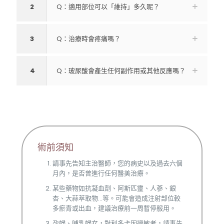
2
Q：適用部位可以「維持」多久呢？
3
Q：治療時會疼痛嗎？
4
Q：玻尿酸會產生任何副作用或其他反應嗎？
術前須知
請事先告知主治醫師，您的病史以及過去六個
月內，是否曾進行任何醫美治療。
某些藥物如抗凝血劑、阿斯匹靈、人蔘、銀
杏、大蒜萃取物...等。可能會造成注射部位較
多瘀青或出血，建議治療前一周暫停服用。
孕婦、哺乳婦女，對利多卡因過敏者，請事先