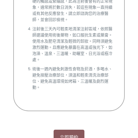
硬的觸感或緊繃感，此為注射後會有的正常現
象，通常將於數日消失，若這些現象一直持續
或有其他反應發生，請立即諮詢您的治療醫
師，並會回診檢視。
注射後三天內可輕柔地清潔注射區域，依照醫
師建議使用術後藥物，如口服抗生素或藥膏。
使用水及肥皂清潔及輕微的卸妝。同時須避免
激烈運動。且應避免暴露在高溫或強光下，如
泡澡、溫泉、三溫暖、助曬室、日光浴或極冷
處。
術後一週內避免刺激性食物及菸酒，多喝水、
避免按壓治療部位，須溫和輕柔清洗治療部
位、避免高溫環境如烤箱、三溫暖及劇烈運
動。
立即預約