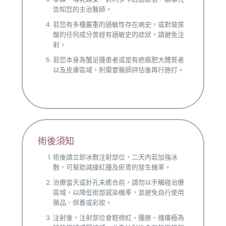
告知您的主治醫師。
若您有多種嚴重的過敏性存在病史，或對玻尿
酸的任何成分曾經有過敏史的症狀，請避免注
射。
若您本身為蟹足腫患者或是有疤痕肥大體質者
以及皮膚區域，則需要醫師評估後再行施打。
術後須知
術後請立即冰敷注射部位，二天內若加強冰
敷，可幫助減緩紅腫及瘀青的發生機率。
治療當天或針孔未癒合前，請勿以手觸碰治療
區域，以降低術部感染機率，並避免自行使用
藥品、保養或彩妝。
注射後，注射部位會輕微紅、腫脹、搔癢極為