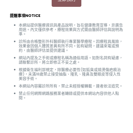
提醒事項NOTICE
本網站提供醫療資訊與產品說明，旨在健康教育宣導，非廣告
用途。內文僅供參考，療程效果與方式需由醫師評估與說明為
準。
診所由合格整形外科醫師執行專業醫學療程。因療程具風險，
效果會因個人體質差異有所不同。如有疑問，建議來電或預
約，由醫師評估並提供建議。
網站內提及之手術或療程名稱為通俗用語。如對名詞有疑慮，
請聯繫診所，將立即修正不妥之處。
根據衛生福利部規定，除醫療必要性(如狐臭或燒燙傷疤痕治
療)，未滿18歲禁止接受抽脂、隆乳、隆鼻及雙眼皮等侵入性
美容手術。
本網站內容屬診所所有，禁止未經授權轉載，違者依法追究。
禁止任何網際網路服務業者轉錄或提供本網站內容供他人點
閱。